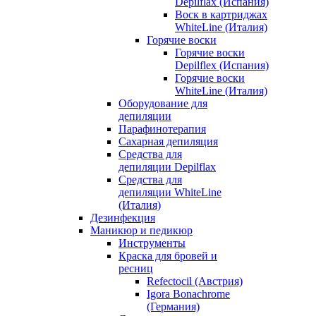
Depilflax (Испания)
Воск в картриджах
WhiteLine (Италия)
Горячие воски
Горячие воски
Depilflex (Испания)
Горячие воски
WhiteLine (Италия)
Оборудование для
депиляции
Парафинотерапия
Сахарная депиляция
Средства для
депиляции Depilflax
Средства для
депиляции WhiteLine
(Италия)
Дезинфекция
Маникюр и педикюр
Инструменты
Краска для бровей и
ресниц
Refectocil (Австрия)
Igora Bonachrome
(Германия)