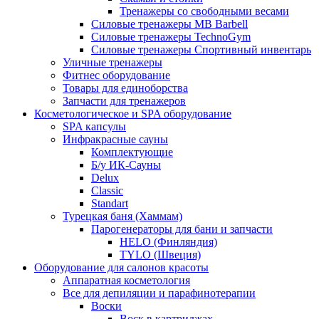
Тренажеры со свободными весами
Силовые тренажеры MB Barbell
Силовые тренажеры TechnoGym
Силовые тренажеры Спортивный инвентарь
Уличные тренажеры
Фитнес оборудование
Товары для единоборства
Запчасти для тренажеров
Косметологическое и SPA оборудование
SPA капсулы
Инфракрасные сауны
Комплектующие
Б/у ИК-Сауны
Delux
Classic
Standart
Турецкая баня (Хаммам)
Парогенераторы для бани и запчасти
HELO (Финляндия)
TYLO (Швеция)
Оборудование для салонов красоты
Аппаратная косметология
Все для депиляции и парафинотерапии
Воски
Воск в картриджах