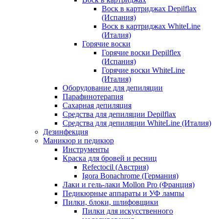
Воск в картриджах Depilflax
(Испания)
Воск в картриджах WhiteLine
(Италия)
Горячие воски
Горячие воски Depilflex
(Испания)
Горячие воски WhiteLine
(Италия)
Оборудование для депиляции
Парафинотерапия
Сахарная депиляция
Средства для депиляции Depilflax
Средства для депиляции WhiteLine (Италия)
Дезинфекция
Маникюр и педикюр
Инструменты
Краска для бровей и ресниц
Refectocil (Австрия)
Igora Bonachrome (Германия)
Лаки и гель-лаки Mollon Pro (Франция)
Педикюрные аппараты и УФ лампы
Пилки, блоки, шлифовщики
Пилки для искусственного