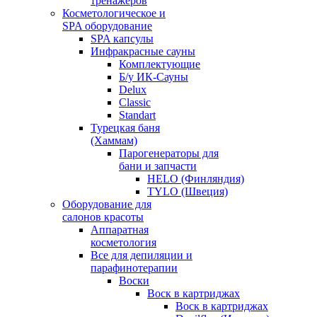
тренажеров
Косметологическое и
SPA оборудование
SPA капсулы
Инфракрасные сауны
Комплектующие
Б/у ИК-Сауны
Delux
Classic
Standart
Турецкая баня
(Хаммам)
Парогенераторы для
бани и запчасти
HELO (Финляндия)
TYLO (Швеция)
Оборудование для
салонов красоты
Аппаратная
косметология
Все для депиляции и
парафинотерапии
Воски
Воск в картриджах
Воск в картриджах