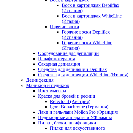
Воск в картриджах Depilflax
(Испания)
Воск в картриджах WhiteLine
(Италия)
Горячие воски
Горячие воски Depilflex
(Испания)
Горячие воски WhiteLine
(Италия)
Оборудование для депиляции
Парафинотерапия
Сахарная депиляция
Средства для депиляции Depilflax
Средства для депиляции WhiteLine (Италия)
Дезинфекция
Маникюр и педикюр
Инструменты
Краска для бровей и ресниц
Refectocil (Австрия)
Igora Bonachrome (Германия)
Лаки и гель-лаки Mollon Pro (Франция)
Педикюрные аппараты и УФ лампы
Пилки, блоки, шлифовщики
Пилки для искусственного