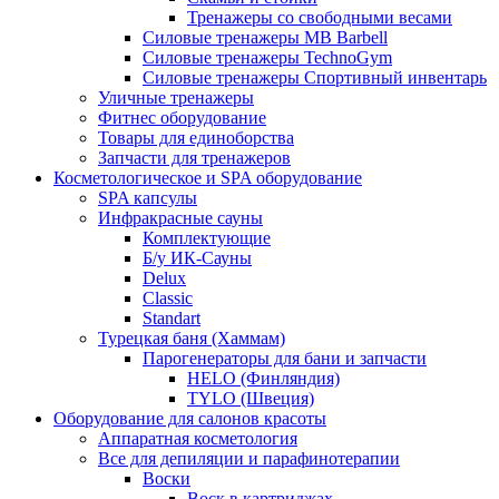
Тренажеры со свободными весами
Силовые тренажеры MB Barbell
Силовые тренажеры TechnoGym
Силовые тренажеры Спортивный инвентарь
Уличные тренажеры
Фитнес оборудование
Товары для единоборства
Запчасти для тренажеров
Косметологическое и SPA оборудование
SPA капсулы
Инфракрасные сауны
Комплектующие
Б/у ИК-Сауны
Delux
Classic
Standart
Турецкая баня (Хаммам)
Парогенераторы для бани и запчасти
HELO (Финляндия)
TYLO (Швеция)
Оборудование для салонов красоты
Аппаратная косметология
Все для депиляции и парафинотерапии
Воски
Воск в картриджах