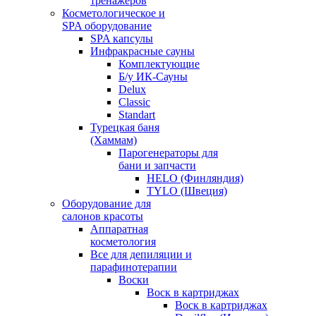
тренажеров
Косметологическое и
SPA оборудование
SPA капсулы
Инфракрасные сауны
Комплектующие
Б/у ИК-Сауны
Delux
Classic
Standart
Турецкая баня
(Хаммам)
Парогенераторы для
бани и запчасти
HELO (Финляндия)
TYLO (Швеция)
Оборудование для
салонов красоты
Аппаратная
косметология
Все для депиляции и
парафинотерапии
Воски
Воск в картриджах
Воск в картриджах