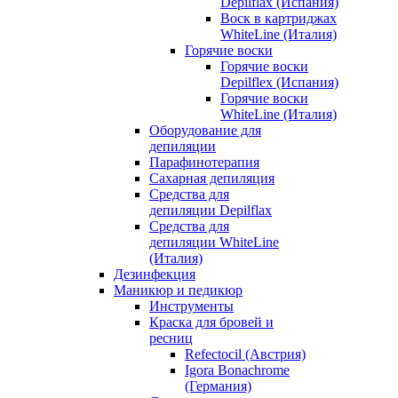
Depilflax (Испания)
Воск в картриджах
WhiteLine (Италия)
Горячие воски
Горячие воски
Depilflex (Испания)
Горячие воски
WhiteLine (Италия)
Оборудование для
депиляции
Парафинотерапия
Сахарная депиляция
Средства для
депиляции Depilflax
Средства для
депиляции WhiteLine
(Италия)
Дезинфекция
Маникюр и педикюр
Инструменты
Краска для бровей и
ресниц
Refectocil (Австрия)
Igora Bonachrome
(Германия)