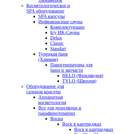
тренажеров
Косметологическое и
SPA оборудование
SPA капсулы
Инфракрасные сауны
Комплектующие
Б/у ИК-Сауны
Delux
Classic
Standart
Турецкая баня
(Хаммам)
Парогенераторы для
бани и запчасти
HELO (Финляндия)
TYLO (Швеция)
Оборудование для
салонов красоты
Аппаратная
косметология
Все для депиляции и
парафинотерапии
Воски
Воск в картриджах
Воск в картриджах