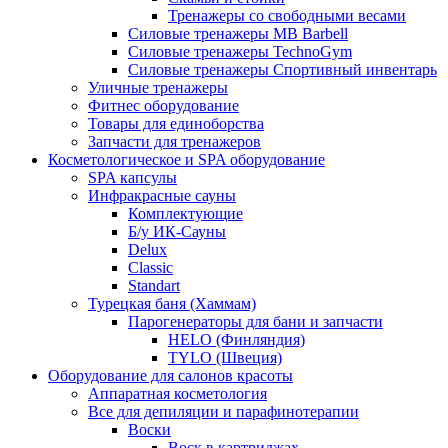
Тренажеры со свободными весами
Силовые тренажеры MB Barbell
Силовые тренажеры TechnoGym
Силовые тренажеры Спортивный инвентарь
Уличные тренажеры
Фитнес оборудование
Товары для единоборства
Запчасти для тренажеров
Косметологическое и SPA оборудование
SPA капсулы
Инфракрасные сауны
Комплектующие
Б/у ИК-Сауны
Delux
Classic
Standart
Турецкая баня (Хаммам)
Парогенераторы для бани и запчасти
HELO (Финляндия)
TYLO (Швеция)
Оборудование для салонов красоты
Аппаратная косметология
Все для депиляции и парафинотерапии
Воски
Воск в картриджах