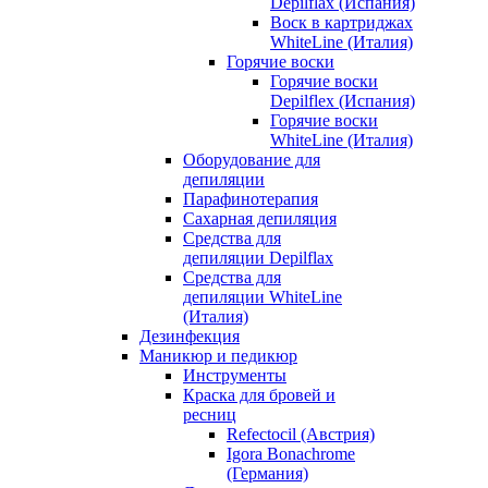
Depilflax (Испания)
Воск в картриджах
WhiteLine (Италия)
Горячие воски
Горячие воски
Depilflex (Испания)
Горячие воски
WhiteLine (Италия)
Оборудование для
депиляции
Парафинотерапия
Сахарная депиляция
Средства для
депиляции Depilflax
Средства для
депиляции WhiteLine
(Италия)
Дезинфекция
Маникюр и педикюр
Инструменты
Краска для бровей и
ресниц
Refectocil (Австрия)
Igora Bonachrome
(Германия)