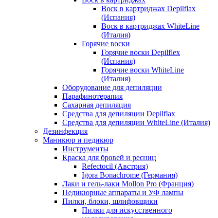
Воск в картриджах Depilflax
(Испания)
Воск в картриджах WhiteLine
(Италия)
Горячие воски
Горячие воски Depilflex
(Испания)
Горячие воски WhiteLine
(Италия)
Оборудование для депиляции
Парафинотерапия
Сахарная депиляция
Средства для депиляции Depilflax
Средства для депиляции WhiteLine (Италия)
Дезинфекция
Маникюр и педикюр
Инструменты
Краска для бровей и ресниц
Refectocil (Австрия)
Igora Bonachrome (Германия)
Лаки и гель-лаки Mollon Pro (Франция)
Педикюрные аппараты и УФ лампы
Пилки, блоки, шлифовщики
Пилки для искусственного