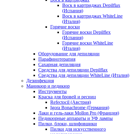
Воск в картриджах Depilflax
(Испания)
Воск в картриджах WhiteLine
(Италия)
Горячие воски
Горячие воски Depilflex
(Испания)
Горячие воски WhiteLine
(Италия)
Оборудование для депиляции
Парафинотерапия
Сахарная депиляция
Средства для депиляции Depilflax
Средства для депиляции WhiteLine (Италия)
Дезинфекция
Маникюр и педикюр
Инструменты
Краска для бровей и ресниц
Refectocil (Австрия)
Igora Bonachrome (Германия)
Лаки и гель-лаки Mollon Pro (Франция)
Педикюрные аппараты и УФ лампы
Пилки, блоки, шлифовщики
Пилки для искусственного