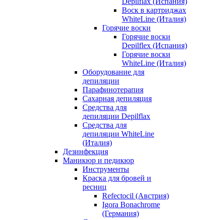
Depilflax (Испания)
Воск в картриджах
WhiteLine (Италия)
Горячие воски
Горячие воски
Depilflex (Испания)
Горячие воски
WhiteLine (Италия)
Оборудование для
депиляции
Парафинотерапия
Сахарная депиляция
Средства для
депиляции Depilflax
Средства для
депиляции WhiteLine
(Италия)
Дезинфекция
Маникюр и педикюр
Инструменты
Краска для бровей и
ресниц
Refectocil (Австрия)
Igora Bonachrome
(Германия)