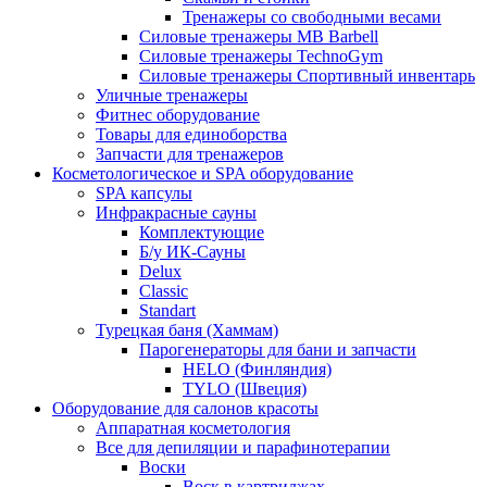
Тренажеры со свободными весами
Силовые тренажеры MB Barbell
Силовые тренажеры TechnoGym
Силовые тренажеры Спортивный инвентарь
Уличные тренажеры
Фитнес оборудование
Товары для единоборства
Запчасти для тренажеров
Косметологическое и SPA оборудование
SPA капсулы
Инфракрасные сауны
Комплектующие
Б/у ИК-Сауны
Delux
Classic
Standart
Турецкая баня (Хаммам)
Парогенераторы для бани и запчасти
HELO (Финляндия)
TYLO (Швеция)
Оборудование для салонов красоты
Аппаратная косметология
Все для депиляции и парафинотерапии
Воски
Воск в картриджах