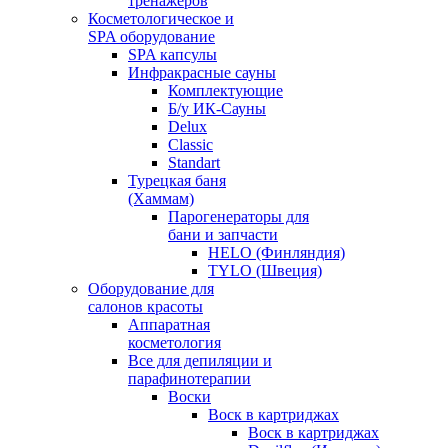
тренажеров
Косметологическое и
SPA оборудование
SPA капсулы
Инфракрасные сауны
Комплектующие
Б/у ИК-Сауны
Delux
Classic
Standart
Турецкая баня
(Хаммам)
Парогенераторы для
бани и запчасти
HELO (Финляндия)
TYLO (Швеция)
Оборудование для
салонов красоты
Аппаратная
косметология
Все для депиляции и
парафинотерапии
Воски
Воск в картриджах
Воск в картриджах