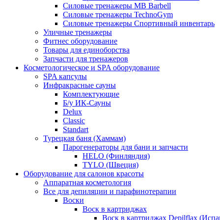
Силовые тренажеры MB Barbell
Силовые тренажеры TechnoGym
Силовые тренажеры Спортивный инвентарь
Уличные тренажеры
Фитнес оборудование
Товары для единоборства
Запчасти для тренажеров
Косметологическое и SPA оборудование
SPA капсулы
Инфракрасные сауны
Комплектующие
Б/у ИК-Сауны
Delux
Classic
Standart
Турецкая баня (Хаммам)
Парогенераторы для бани и запчасти
HELO (Финляндия)
TYLO (Швеция)
Оборудование для салонов красоты
Аппаратная косметология
Все для депиляции и парафинотерапии
Воски
Воск в картриджах
Воск в картриджах Depilflax (Испа