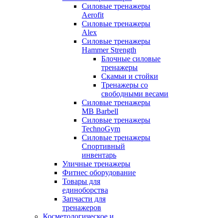
Силовые тренажеры
Aerofit
Силовые тренажеры
Alex
Силовые тренажеры
Hammer Strength
Блочные силовые
тренажеры
Скамьи и стойки
Тренажеры со
свободными весами
Силовые тренажеры
MB Barbell
Силовые тренажеры
TechnoGym
Силовые тренажеры
Спортивный
инвентарь
Уличные тренажеры
Фитнес оборудование
Товары для
единоборства
Запчасти для
тренажеров
Косметологическое и