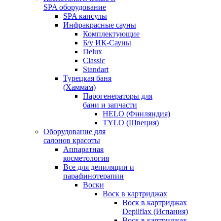
SPA оборудование
SPA капсулы
Инфракрасные сауны
Комплектующие
Б/у ИК-Сауны
Delux
Classic
Standart
Турецкая баня
(Хаммам)
Парогенераторы для
бани и запчасти
HELO (Финляндия)
TYLO (Швеция)
Оборудование для
салонов красоты
Аппаратная
косметология
Все для депиляции и
парафинотерапии
Воски
Воск в картриджах
Воск в картриджах
Depilflax (Испания)
Воск в картриджах