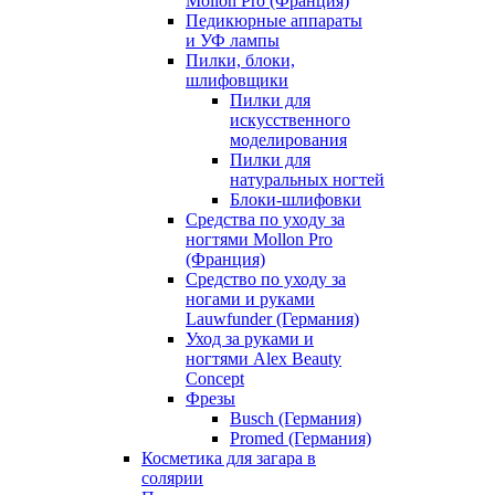
Mollon Pro (Франция)
Педикюрные аппараты
и УФ лампы
Пилки, блоки,
шлифовщики
Пилки для
искусственного
моделирования
Пилки для
натуральных ногтей
Блоки-шлифовки
Средства по уходу за
ногтями Mollon Pro
(Франция)
Средство по уходу за
ногами и руками
Lauwfunder (Германия)
Уход за руками и
ногтями Alex Beauty
Concept
Фрезы
Busch (Германия)
Promed (Германия)
Косметика для загара в
солярии