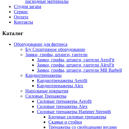
расходные материалы
Студия загара
Сервис
Оплата
Контакты
Каталог
Оборудование для фитнеса
Б/у Спортивное оборудование
Замки, грифы, штанги, гантели
Замки, грифы, штанги, гантели AeroFit
Замки, грифы, штанги, гантели AlexFit
Замки, грифы, штанги, гантели MB Barbell
Кардиотренажеры
Кардиотренажеры Aerofit
Кардиотренажеры Alex
Напольные покрытия
Силовые Тренажеры
Силовые тренажеры Aerofit
Силовые тренажеры Alex
Силовые тренажеры Hammer Strength
Блочные силовые тренажеры
Скамьи и стойки
Тренажеры со свободными весами