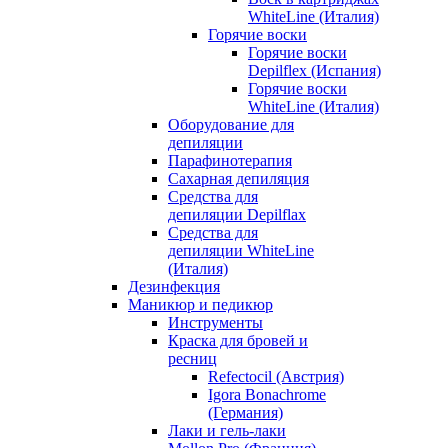
WhiteLine (Италия)
Горячие воски
Горячие воски
Depilflex (Испания)
Горячие воски
WhiteLine (Италия)
Оборудование для
депиляции
Парафинотерапия
Сахарная депиляция
Средства для
депиляции Depilflax
Средства для
депиляции WhiteLine
(Италия)
Дезинфекция
Маникюр и педикюр
Инструменты
Краска для бровей и
ресниц
Refectocil (Австрия)
Igora Bonachrome
(Германия)
Лаки и гель-лаки